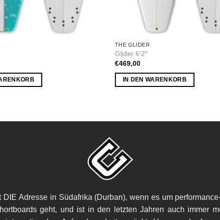
THE GLIDER
Glider 6’2″
€
469,00
WARENKORB
IN DEN WARENKORB
t DIE Adresse in Südafrika (Durban), wenn es um performance-
ortboards geht, und ist in den letzten Jahren auch immer m