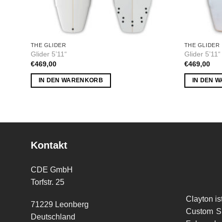
THE GLIDER
THE GLIDER
Glider 5’11“
Glider 5’11“
€
469,00
€
469,00
IN DEN WARENKORB
IN DEN 
Kontakt
CDE GmbH
Torfstr. 25
Clayton is
71229 Leonberg
Custom Sh
Deutschland