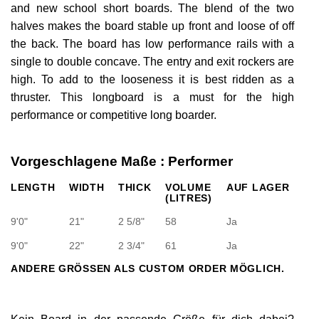
and new school short boards. The blend of the two
halves makes the board stable up front and loose of off
the back. The board has low performance rails with a
single to double concave. The entry and exit rockers are
high. To add to the looseness it is best ridden as a
thruster. This longboard is a must for the high
performance or competitive long boarder.
Vorgeschlagene Maße : Performer
LENGTH
WIDTH
THICK
VOLUME
AUF LAGER
(LITRES)
9'0"
21"
2 5/8"
58
Ja
9'0"
22"
2 3/4"
61
Ja
ANDERE GRÖSSEN ALS CUSTOM ORDER MÖGLICH.